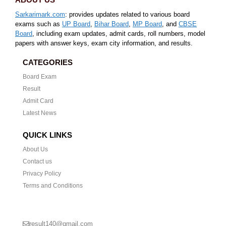
Sarkarimark.com
: provides updates related to various board
exams such as
UP Board
,
Bihar Board
,
MP Board
, and
CBSE
Board
, including exam updates, admit cards, roll numbers, model
papers with answer keys, exam city information, and results.
CATEGORIES
Board Exam
Result
Admit Card
Latest News
QUICK LINKS
About Us
Contact us
Privacy Policy
Terms and Conditions
CONTACT US
result140@gmail.com